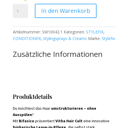
STYLEFIX
In den Warenkorb
Bifasico
Conditioner
-
Artikelnummer:
SW10042.1
Kategorien:
STYLEFIX
,
200ml
CONDITIONER
,
Stylingsprays & Creams
Marke:
Stylefix
Menge
Zusätzliche Informationen
Produktdetails
Du möchtest das Haar
umstrukturieren – ohne
Ausspülen
?
Mit
Bifasico
präsentiert
Vitha Hair Cult
eine innovative
biphasische Leave-in-Pflege
, die selbst stark