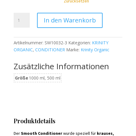
Zurücksetzen
KRINITY
In den Warenkorb
Organic
Smooth
Conditioner
Artikelnummer:
SW10032-3
Kategorien:
KRINITY
Menge
ORGANIC
,
CONDITIONER
Marke:
Krinity Organic
Zusätzliche Informationen
Größe
1000 ml, 500 ml
Produktdetails
Der
Smooth Conditioner
wurde speziell für
krauses,