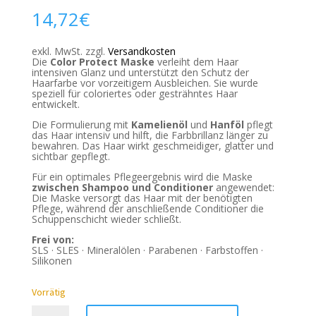
14,72
€
exkl. MwSt.
zzgl.
Versandkosten
Die
Color Protect Maske
verleiht dem Haar
intensiven Glanz und unterstützt den Schutz der
Haarfarbe vor vorzeitigem Ausbleichen. Sie wurde
speziell für coloriertes oder gesträhntes Haar
entwickelt.
Die Formulierung mit
Kamelienöl
und
Hanföl
pflegt
das Haar intensiv und hilft, die Farbbrillanz länger zu
bewahren. Das Haar wirkt geschmeidiger, glatter und
sichtbar gepflegt.
Für ein optimales Pflegeergebnis wird die Maske
zwischen Shampoo und Conditioner
angewendet:
Die Maske versorgt das Haar mit der benötigten
Pflege, während der anschließende Conditioner die
Schuppenschicht wieder schließt.
Frei von:
SLS · SLES · Mineralölen · Parabenen · Farbstoffen ·
Silikonen
Vorrätig
KRINITY