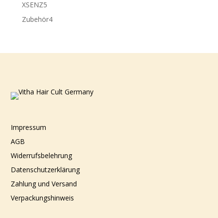
Produkte
5
XSENZ
5
Produkte
4
Zubehör
4
Produkte
Impressum
AGB
Widerrufsbelehrung
Datenschutzerklärung
Zahlung und Versand
Verpackungshinweis