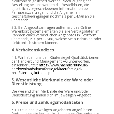
elektronisch gesichert werden. Nach Zugang der
Bestellung bei uns werden die Bestelldaten, die
gesetzlich vorgeschriebenen Informationen bei
Fernabsatzverträgen und die Allgemeinen
Geschäftsbedingungen nochmals per E-Mail an Sie
übersandt.
3.3. Bei Angebotsanfragen außerhalb des Online-
Warenkorbsystems erhalten Sie alle Vertragsdaten im
Rahmen eines verbindlichen Angebotes in Textform
übersandt, z.B. per E-Mail, welche Sie ausdrucken oder
elektronisch sichern können.
4. Verhaltenskodizes
4.1. Wir haben uns den Käufersiegel-Qualitätskriterien
der Händlerbund Management AG unterworfen,
einsehbar unter:
https://www.haendlerbund.de/
de/downloads/kaeufersiegel/
kaeufersiegel-
zertifizierungskriterien.pdf
.
5. Wesentliche Merkmale der Ware oder
Dienstleistung
Die wesentlichen Merkmale der Ware und/oder
Dienstleistung finden sich im jeweiligen Angebot.
6. Preise und Zahlungsmodalitäten
6.1. Die in den jeweiligen Angeboten angeführten
Preise sowie die Versandkosten stellen Gesamtpreise