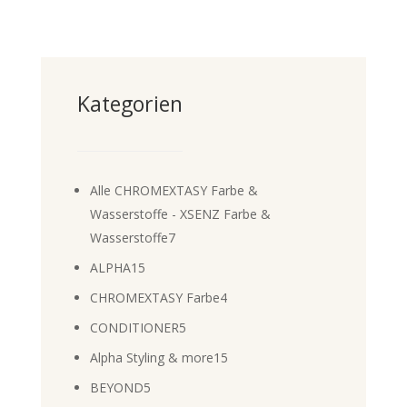
Kategorien
Alle CHROMEXTASY Farbe &
Wasserstoffe - XSENZ Farbe &
7
Wasserstoffe
7
Produkte
15
ALPHA
15
Produkte
4
CHROMEXTASY Farbe
4
Produkte
5
CONDITIONER
5
Produkte
15
Alpha Styling & more
15
Produkte
5
BEYOND
5