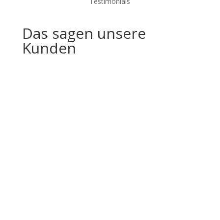
Testimonials
Das sagen unsere
Kunden
"Seit wir mit Vitha arbeiten,
hat sich unser Salonalltag
spürbar verändert. Die
Haarfarben sind brillant,
haltbar und schonend –
unsere Kundinnen sind
begeistert von der