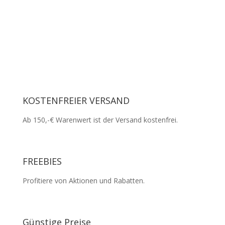
für sich – Qualität, die man
sofort sieht und fühlt."
Saloninhaberin Monica P., Stuttgart
KOSTENFREIER VERSAND
Ab 150,-€ Warenwert ist der Versand kostenfrei.
FREEBIES
Profitiere von Aktionen und Rabatten.
Günstige Preise