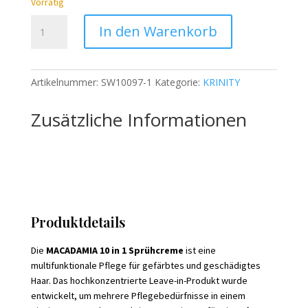
Vorrätig
KRINITY
In den Warenkorb
Macadamia
10
in
Artikelnummer:
SW10097-1
Kategorie:
KRINITY
1
-
Zusätzliche Informationen
150ml
Menge
Produktdetails
Die
MACADAMIA 10 in 1 Sprühcreme
ist eine
multifunktionale Pflege für gefärbtes und geschädigtes
Haar. Das hochkonzentrierte Leave-in-Produkt wurde
entwickelt, um mehrere Pflegebedürfnisse in einem