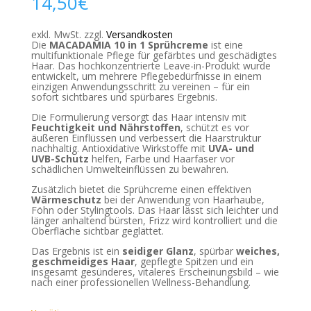
14,50
€
exkl. MwSt.
zzgl.
Versandkosten
Die
MACADAMIA 10 in 1 Sprühcreme
ist eine
multifunktionale Pflege für gefärbtes und geschädigtes
Haar. Das hochkonzentrierte Leave-in-Produkt wurde
entwickelt, um mehrere Pflegebedürfnisse in einem
einzigen Anwendungsschritt zu vereinen – für ein
sofort sichtbares und spürbares Ergebnis.
Die Formulierung versorgt das Haar intensiv mit
Feuchtigkeit und Nährstoffen
, schützt es vor
äußeren Einflüssen und verbessert die Haarstruktur
nachhaltig. Antioxidative Wirkstoffe mit
UVA- und
UVB-Schutz
helfen, Farbe und Haarfaser vor
schädlichen Umwelteinflüssen zu bewahren.
Zusätzlich bietet die Sprühcreme einen effektiven
Wärmeschutz
bei der Anwendung von Haarhaube,
Föhn oder Stylingtools. Das Haar lässt sich leichter und
länger anhaltend bürsten, Frizz wird kontrolliert und die
Oberfläche sichtbar geglättet.
Das Ergebnis ist ein
seidiger Glanz
, spürbar
weiches,
geschmeidiges Haar
, gepflegte Spitzen und ein
insgesamt gesünderes, vitaleres Erscheinungsbild – wie
nach einer professionellen Wellness-Behandlung.