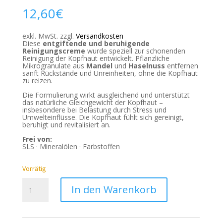
12,60
€
exkl. MwSt.
zzgl.
Versandkosten
Diese
entgiftende und beruhigende
Reinigungscreme
wurde speziell zur schonenden
Reinigung der Kopfhaut entwickelt. Pflanzliche
Mikrogranulate aus
Mandel
und
Haselnuss
entfernen
sanft Rückstände und Unreinheiten, ohne die Kopfhaut
zu reizen.
Die Formulierung wirkt ausgleichend und unterstützt
das natürliche Gleichgewicht der Kopfhaut –
insbesondere bei Belastung durch Stress und
Umwelteinflüsse. Die Kopfhaut fühlt sich gereinigt,
beruhigt und revitalisiert an.
Frei von:
SLS · Mineralölen · Farbstoffen
Vorrätig
KRINITY
In den Warenkorb
Organic
Detox
-