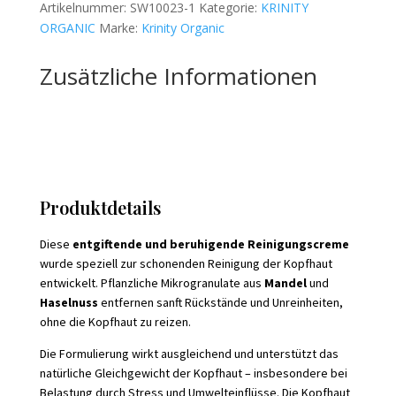
Artikelnummer:
SW10023-1
Kategorie:
KRINITY
150ml
ORGANIC
Marke:
Krinity Organic
Menge
Zusätzliche Informationen
Produktdetails
Diese
entgiftende und beruhigende Reinigungscreme
wurde speziell zur schonenden Reinigung der Kopfhaut
entwickelt. Pflanzliche Mikrogranulate aus
Mandel
und
Haselnuss
entfernen sanft Rückstände und Unreinheiten,
ohne die Kopfhaut zu reizen.
Die Formulierung wirkt ausgleichend und unterstützt das
natürliche Gleichgewicht der Kopfhaut – insbesondere bei
Belastung durch Stress und Umwelteinflüsse. Die Kopfhaut