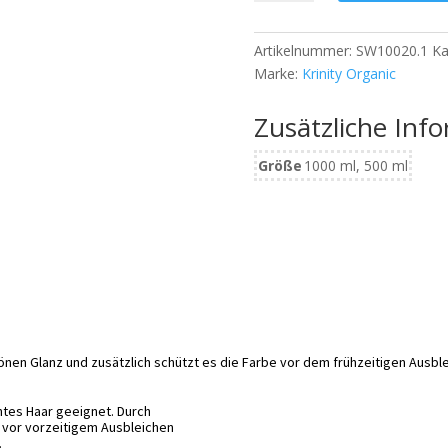
Color
Protect
Artikelnummer:
SW10020.1
Ka
Conditioner
Marke:
Krinity Organic
Menge
Zusätzliche Inf
Größe
1000 ml, 500 ml
önen Glanz und zusätzlich schützt es die Farbe vor dem frühzeitigen Ausbl
hntes Haar geeignet. Durch
 vor vorzeitigem Ausbleichen
.