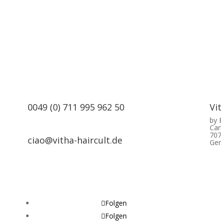
0049 (0) 711 995 962 50
Vi
by
Car
707
ciao@vitha-haircult.de
Ge
Folgen
Folgen