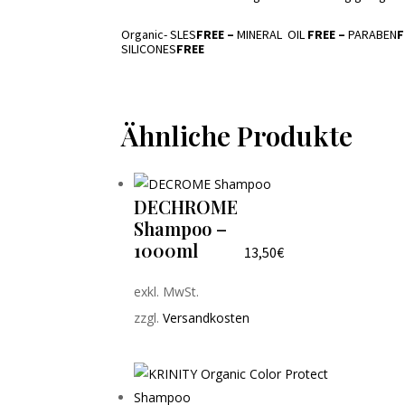
Organic- SLES
FREE –
MINERAL
OIL
FREE –
PARABEN
F
SILICONES
FREE
Ähnliche Produkte
DECHROME
Shampoo –
1000ml
13,50
€
exkl. MwSt.
zzgl.
Versandkosten