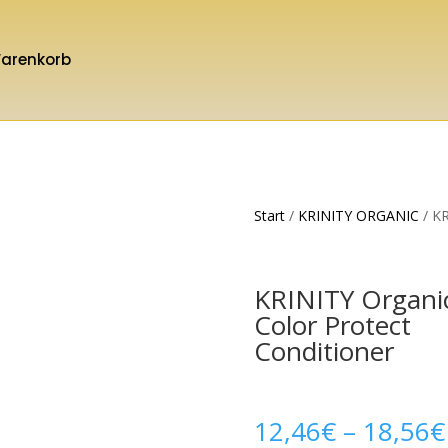
arenkorb
Start
/
KRINITY ORGANIC
/ KR
KRINITY Organi
Color Protect
Conditioner
12,46
€
–
18,56
€