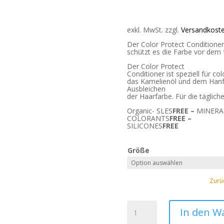
exkl. MwSt.
zzgl.
Versandkost
Der Color Protect Conditioner
schützt es die Farbe vor dem 
Der Color Protect
Conditioner ist speziell für c
das Kamelienöl und dem Hanfö
Ausbleichen
der Haarfarbe. Für die täglic
Organic- SLES
FREE –
MINERA
COLORANTS
FREE –
SILICONES
FREE
Größe
Zurü
KRINITY
In den W
Organic