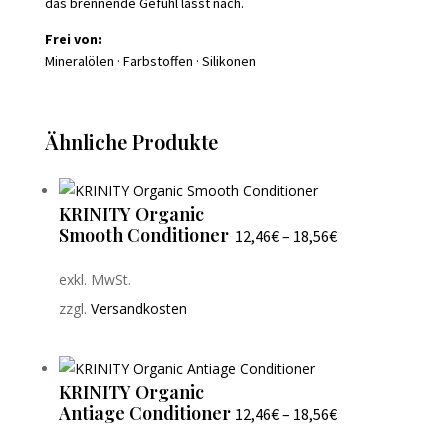
das brennende Gefühl lässt nach.
Frei von:
Mineralölen · Farbstoffen · Silikonen
Ähnliche Produkte
KRINITY Organic
Smooth Conditioner
12,46
€
–
18,56
€
exkl. MwSt.
zzgl.
Versandkosten
KRINITY Organic
Antiage Conditioner
12,46
€
–
18,56
€