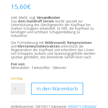
15,60
€
exkl. MwSt.
zzgl.
Versandkosten
Das
Anti-Dandruff Serum
wurde speziell zur
Unterstützung des Gleichgewichts der Kopfhaut bei
starken Schuppen entwickelt. Es hilft, die Kopfhaut zu
beruhigen und sichtbare Schuppenbildung zu
reduzieren.
Die Formulierung mit
Wildrosenöl
,
Reisproteinen
und
Klettenwurzelextrakten
unterstützt die
Regeneration der Kopfhaut und erleichtert das Lösen
von Schuppen. Juckreiz und Spannungsgefühle werden
spürbar gemildert, das brennende Gefühl lässt nach.
Frei von:
Mineralölen · Farbstoffen · Silikonen
Vorrätig
KRINITY
In den Warenkorb
Organic
Anti-
Dandruff
Artikelnummer:
SW10017
Kategorie:
KRINITY ORGANIC
Serum