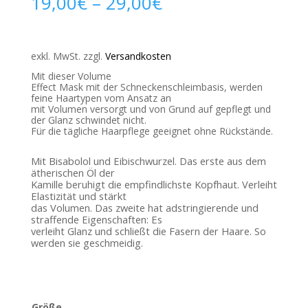
19,00
€
–
29,00
€
exkl. MwSt.
zzgl.
Versandkosten
Mit dieser Volume
Effect Mask mit der Schneckenschleimbasis, werden
feine Haartypen vom Ansatz an
mit Volumen versorgt und von Grund auf gepflegt und
der Glanz schwindet nicht.
Für die tägliche Haarpflege geeignet ohne Rückstände.
Mit Bisabolol und Eibischwurzel. Das erste aus dem
ätherischen Öl der
Kamille beruhigt die empfindlichste Kopfhaut. Verleiht
Elastizität und stärkt
das Volumen. Das zweite hat adstringierende und
straffende Eigenschaften: Es
verleiht Glanz und schließt die Fasern der Haare. So
werden sie geschmeidig.
Größe