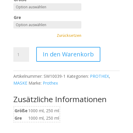
Gre
Zurücksetzen
PROTHEX
In den Warenkorb
Volume
Effect
Mask
Artikelnummer:
SW10039-1
Kategorien:
PROTHEX
,
Menge
MASKE
Marke:
Prothex
Zusätzliche Informationen
Größe
1000 ml, 250 ml
Gre
1000 ml, 250 ml