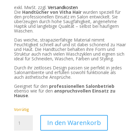
exkl. MwSt.
zzgl.
Versandkosten
Die
Handtücher von
Vitha Hair
wurden speziell für
den professionellen Einsatz im Salon entwickelt. Sie
überzeugen durch hohe Saugfähigkeit, angenehme
Haptik und langlebige Qualität – selbst bei häufigem
Waschen.
Das weiche, strapazierfähige Material nimmt
Feuchtigkeit schnell auf und ist dabei schonend zu Haar
und Haut. Die Handtücher behalten ihre Form und
Struktur auch nach vielen Waschzyklen und eignen sich
ideal für Schneiden, Waschen, Färben und Styling.
Durch ihr zeitloses Design passen sie perfekt in jedes
Salonambiente und erfüllen sowohl funktionale als
auch ästhetische Ansprüche.
Geeignet für den
professionellen Salonbetrieb
ebenso wie für den
anspruchsvollen Einsatz zu
Hause
.
Vorrätig
VITHA
In den Warenkorb
Soft
Towel