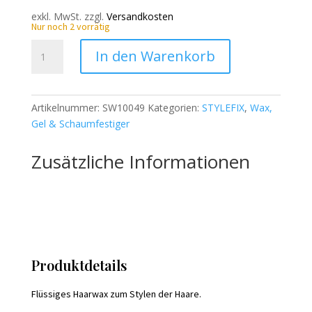
exkl. MwSt.
zzgl.
Versandkosten
Nur noch 2 vorrätig
STYLEFIX
In den Warenkorb
Liquid
Wax
-
Artikelnummer:
SW10049
Kategorien:
STYLEFIX
,
Wax,
200ml
Gel & Schaumfestiger
Menge
Zusätzliche Informationen
Produktdetails
Flüssiges Haarwax zum Stylen der Haare.