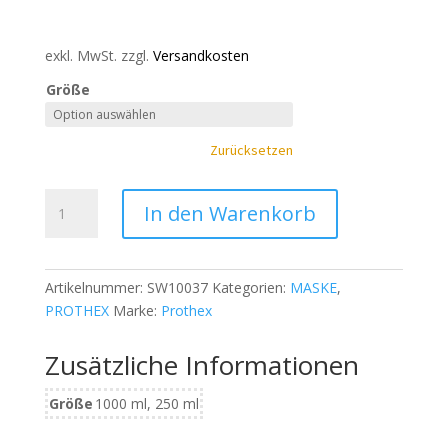
exkl. MwSt.
zzgl.
Versandkosten
Größe
Zurücksetzen
PROTHEX
In den Warenkorb
Hydra
Day
Mask
Artikelnummer:
SW10037
Kategorien:
MASKE
,
Menge
PROTHEX
Marke:
Prothex
Zusätzliche Informationen
Größe
1000 ml, 250 ml