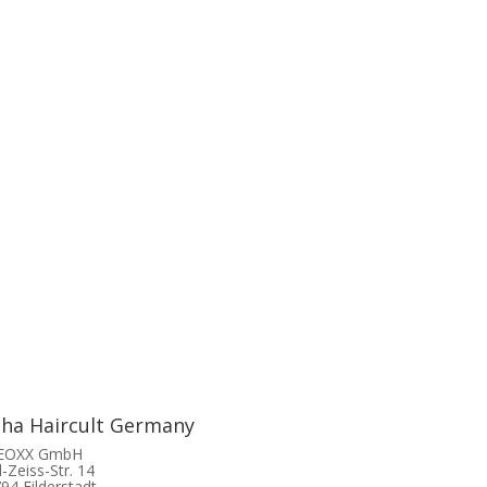
tha Haircult Germany
 EOXX GmbH
l-Zeiss-Str. 14
94 Filderstadt,