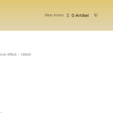
0-Artikel
Mein Konto
ror Effect – 100ml