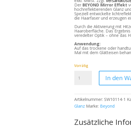
exkl. MwSt.
zzgl.
Versandkost
Der
BEYOND Mirror Effekt
ve
hochreflektierenden Glanz und
Speziell entwickelte lichtrefl
die Haarfaser und erzeugen ein
Durch die Aktivierung mit Hitz
Haaroberfläche. Das Ergebnis 
veredelter Optik – ohne das 
Anwendung:
Auf das trockene oder handt
Mal mit dem Glätteisen behand
Vorrätig
BEYOND
In den W
Mirror
Effect
-
Artikelnummer:
SW10114-1
Ka
100ml
Glanz
Marke:
Beyond
Menge
Zusätzliche Inf