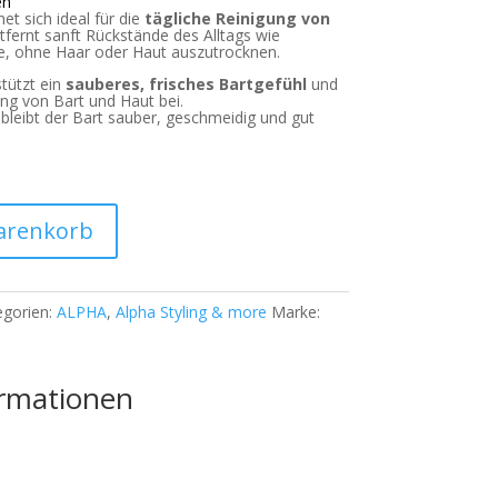
en
t sich ideal für die
tägliche Reinigung von
ntfernt sanft Rückstände des Alltags wie
te, ohne Haar oder Haut auszutrocknen.
tützt ein
sauberes, frisches Bartgefühl
und
ung von Bart und Haut bei.
leibt der Bart sauber, geschmeidig und gut
arenkorb
egorien:
ALPHA
,
Alpha Styling & more
Marke:
ormationen