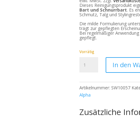
exkl. MwSt.
zzgl.
Versandkost
Dieses Reinigungsprodukt eigne
Bart und Schnurrbart
. Es e
Schmutz, Talg und Stylingres
Die milde Formulierung unters
trägt zur gepflegten Erschein
Bei regelmäßiger Anwendung b
gepflegt.
Vorrätig
ALPHA
In den W
Beard
Soap
-
Artikelnummer:
SW10057
Kat
100ml
Alpha
Menge
Zusätzliche Inf