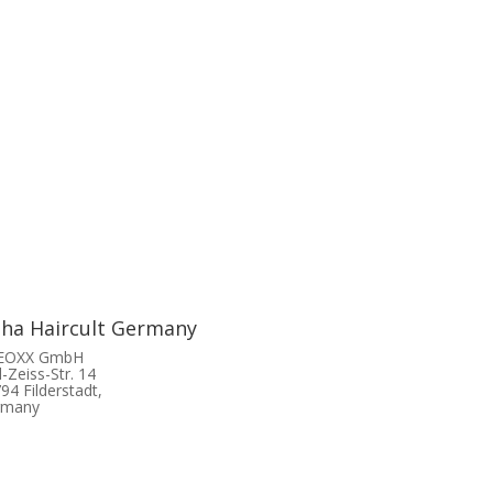
tha Haircult Germany
 EOXX GmbH
l-Zeiss-Str. 14
94 Filderstadt,
rmany