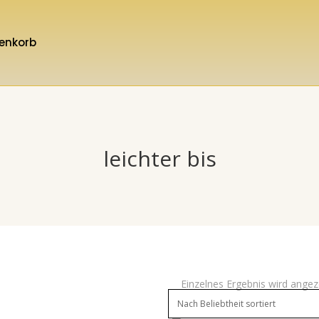
enkorb
leichter bis
Einzelnes Ergebnis wird angez