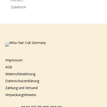
Produkte
4
Zubehör
4
Produkte
Impressum
AGB
Widerrufsbelehrung
Datenschutzerklärung
Zahlung und Versand
Verpackungshinweis