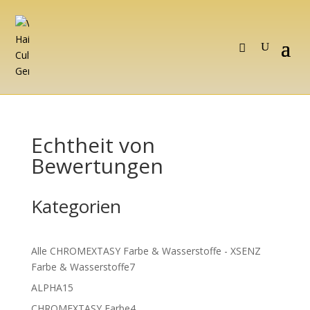
Echtheit von
Bewertungen
Kategorien
Alle CHROMEXTASY Farbe & Wasserstoffe - XSENZ
7
Farbe & Wasserstoffe
7
Produkte
15
ALPHA
15
Produkte
4
CHROMEXTASY Farbe
4